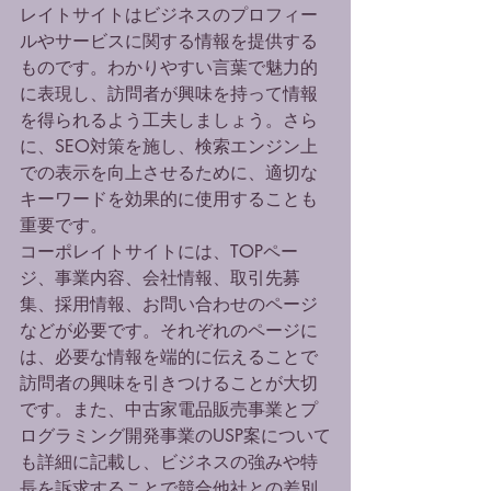
レイトサイトはビジネスのプロフィー
ルやサービスに関する情報を提供する
ものです。わかりやすい言葉で魅力的
に表現し、訪問者が興味を持って情報
を得られるよう工夫しましょう。さら
に、SEO対策を施し、検索エンジン上
での表示を向上させるために、適切な
キーワードを効果的に使用することも
重要です。

コーポレイトサイトには、TOPペー
ジ、事業内容、会社情報、取引先募
集、採用情報、お問い合わせのページ
などが必要です。それぞれのページに
は、必要な情報を端的に伝えることで
訪問者の興味を引きつけることが大切
です。また、中古家電品販売事業とプ
ログラミング開発事業のUSP案について
も詳細に記載し、ビジネスの強みや特
長を訴求することで競合他社との差別